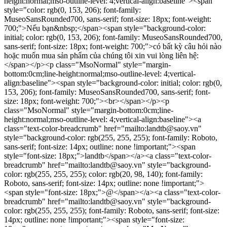
height:normal;mso-outline-level: 4;vertical-align:baseline"><span
style="color: rgb(0, 153, 206); font-family:
MuseoSansRounded700, sans-serif; font-size: 18px; font-weight:
700;">Nếu bạn&nbsp;</span><span style="background-color:
initial; color: rgb(0, 153, 206); font-family: MuseoSansRounded700,
sans-serif; font-size: 18px; font-weight: 700;">có bất kỳ câu hỏi nào
hoặc muốn mua sản phẩm của chúng tôi xin vui lòng liên hệ:
</span></p><p class="MsoNormal" style="margin-
bottom:0cm;line-height:normal;mso-outline-level: 4;vertical-
align:baseline"><span style="background-color: initial; color: rgb(0,
153, 206); font-family: MuseoSansRounded700, sans-serif; font-
size: 18px; font-weight: 700;"><br></span></p><p
class="MsoNormal" style="margin-bottom:0cm;line-
height:normal;mso-outline-level: 4;vertical-align:baseline"><a
class="text-color-breadcrumb" href="mailto:landtb@saoy.vn"
style="background-color: rgb(255, 255, 255); font-family: Roboto,
sans-serif; font-size: 14px; outline: none !important;"><span
style="font-size: 18px;">landtb</span></a><a class="text-color-
breadcrumb" href="mailto:landtb@saoy.vn" style="background-
color: rgb(255, 255, 255); color: rgb(20, 98, 140); font-family:
Roboto, sans-serif; font-size: 14px; outline: none !important;">
<span style="font-size: 18px;">@</span></a><a class="text-color-
breadcrumb" href="mailto:landtb@saoy.vn" style="background-
color: rgb(255, 255, 255); font-family: Roboto, sans-serif; font-size:
14px; outline: none !important;"><span style="font-size: