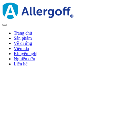
Trang chủ
Sản phẩm
Về dị ứng
Viêm da
Khuyến nghị
Nghiên cứu
Liên hệ