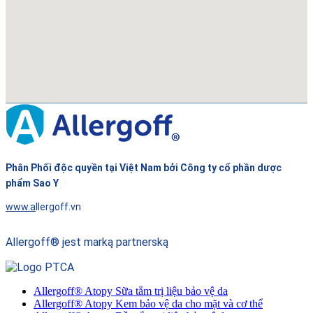
Phân Phối độc quyền tại Việt Nam bởi Công ty cổ phần dược
phẩm Sao Y
www.a
llergoff.vn
Allergoff
®
jest marką partnerską
Allergoff® Atopy Sữa tắm trị liệu bảo vệ da
Allergoff® Atopy Kem bảo vệ da cho mặt và cơ thể