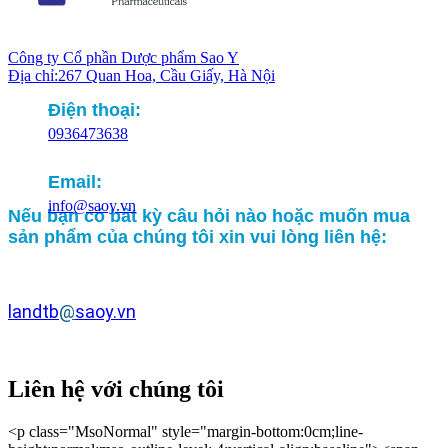
Công ty Cổ phần Dược phẩm Sao Y
Địa chỉ:267 Quan Hoa, Cầu Giấy, Hà Nội
Điện thoại:
0936473638
Email:
info@saoy.vn
Nếu bạn
có bất kỳ câu hỏi nào hoặc muốn mua
sản phẩm của chúng tôi xin vui lòng liên hệ:
landtb
@
saoy.vn
Liên hệ với chúng tôi
<p class="MsoNormal" style="margin-bottom:0cm;line-