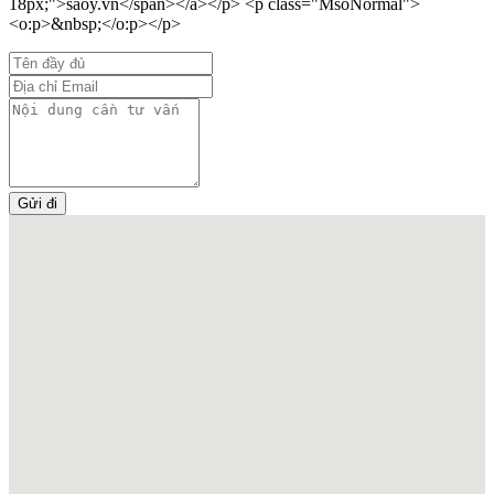
18px;">saoy.vn</span></a></p> <p class="MsoNormal">
<o:p>&nbsp;</o:p></p>